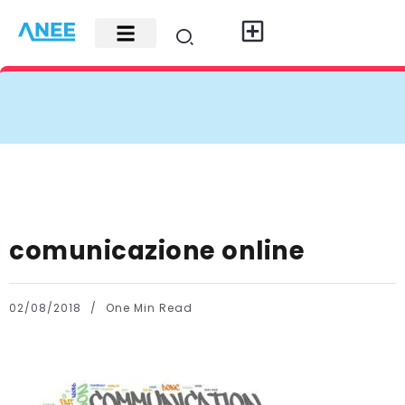
Carte di credito
Fisco e leggi
Contatti e pubblicità
comunicazione online
02/08/2018
One Min Read