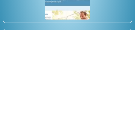
Libri/ebook sul trading online
07/06/2018
Copyright 2025 Anee.it tutti i diritti riservati.