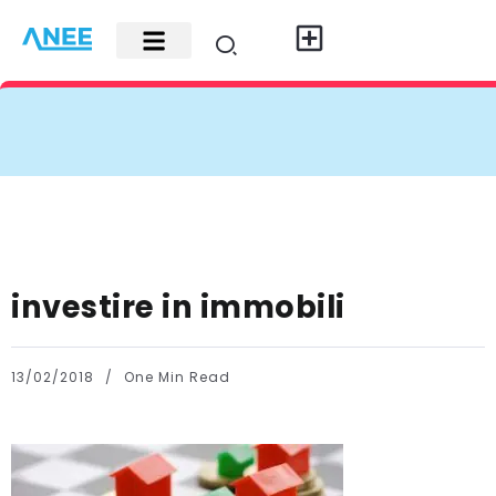
Carte di credito
Fisco e leggi
Contatti e pubblicità
investire in immobili
13/02/2018
One Min Read