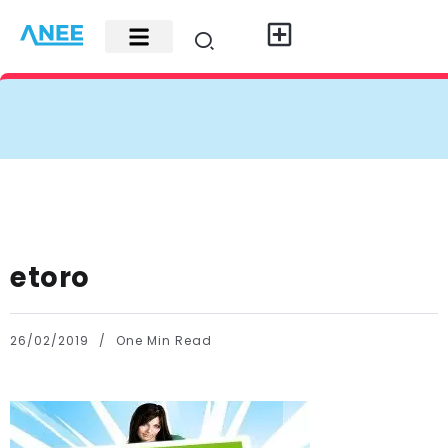
Carte di credito
Fisco e leggi
Contatti e pubblicità
etoro
26/02/2019
One Min Read