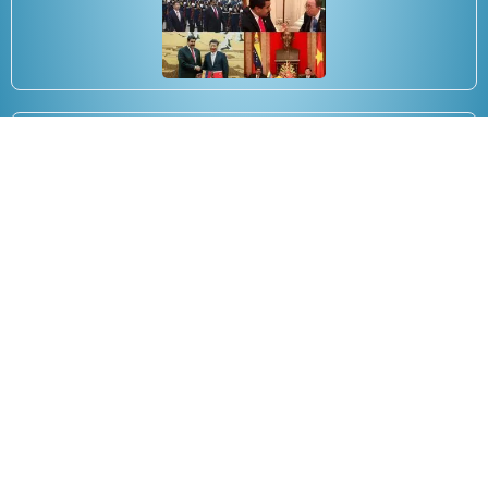
Prestiti ENPAIA
19/12/2017
Copyright 2025 Anee.it tutti i diritti riservati.