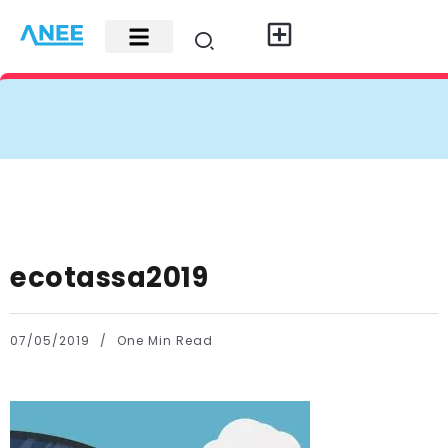
Carte di credito
Fisco e leggi
Contatti e pubblicità
ecotassa2019
07/05/2019
One Min Read