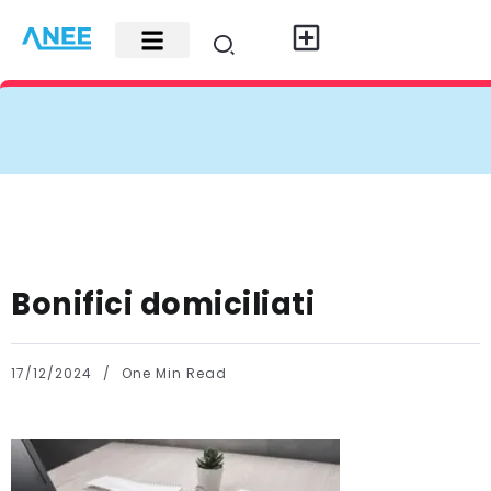
Carte di credito
Fisco e leggi
Contatti e pubblicità
Bonifici domiciliati
17/12/2024
One Min Read