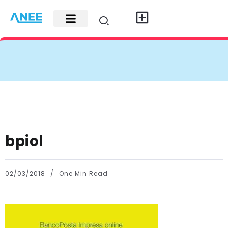
Carte di credito
Fisco e leggi
Contatti e pubblicità
bpiol
02/03/2018
One Min Read