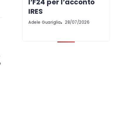
l’F24 per l’acconto
IRES
Adele Guariglia
28/07/2026
,
è