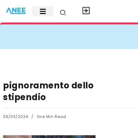
Carte di credito
Fisco e leggi
Contatti e pubblicità
pignoramento dello
stipendio
29/03/2024
One Min Read