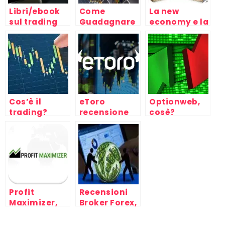
Libri/ebook
Come
La new
sul trading
Guadagnare
economy e la
online
in Borsa con
crisi del
il Trading,
capitale,
Forex e
mondo del
Opzioni
lavoro e
Binarie
capitalismo
Cos’è il
eToro
Optionweb,
trading?
recensione
cosè?
ed opinioni
Profit
Recensioni
Maximizer,
Broker Forex,
piattaforma
consigli e
di trading
pareri sulla