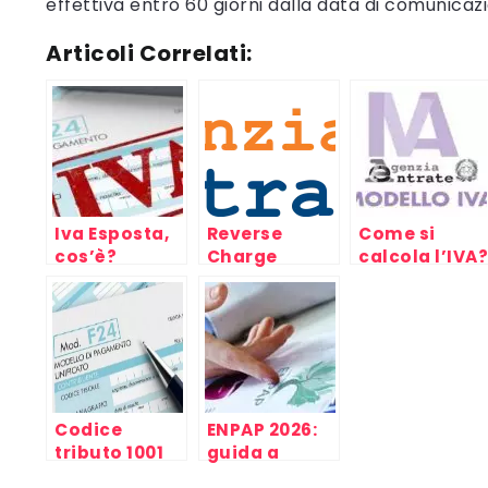
effettiva entro 60 giorni dalla data di comunicaz
Articoli Correlati:
Iva Esposta,
Reverse
Come si
cos’è?
Charge
calcola l’IVA?
cos’è?
Inversione
contabile
Codice
ENPAP 2026:
tributo 1001
guida a
calcolo