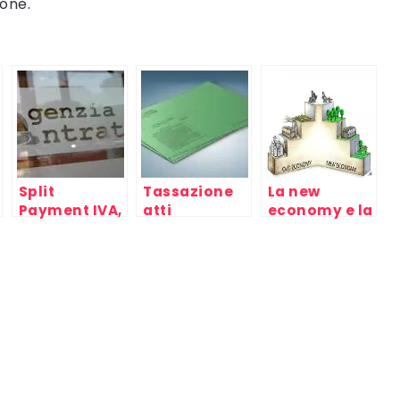
ione.
Split
Tassazione
La new
Payment IVA,
atti
economy e la
come
giudiziari,
crisi del
funziona?
approfondisci
capitale,
mondo del
lavoro e
capitalismo