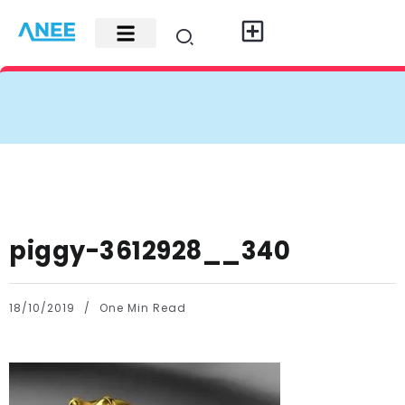
Carte di credito
Fisco e leggi
Contatti e pubblicità
piggy-3612928__340
18/10/2019
One Min Read