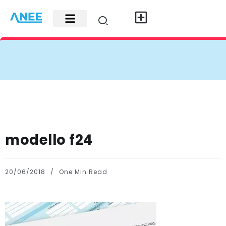
Carte di credito
Fisco e leggi
Contatti e pubblicità
modello f24
20/06/2018
One Min Read