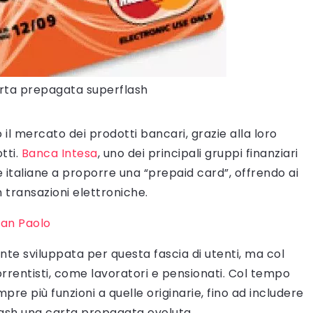
rta prepagata superflash
il mercato dei prodotti bancari, grazie alla loro
otti.
Banca Intesa
, uno dei principali gruppi finanziari
 italiane a proporre una “prepaid card”, offrendo ai
on transazioni elettroniche.
San Paolo
ente sviluppata per questa fascia di utenti, ma col
rrentisti, come lavoratori e pensionati. Col tempo
re più funzioni a quelle originarie, fino ad includere
ash una carta prepagata evoluta.