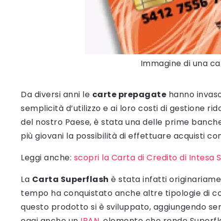
Immagine di una ca
Da diversi anni le
carte prepagate
hanno invaso 
semplicità d’utilizzo e ai loro costi di gestione rid
del nostro Paese, è stata una delle prime banche
più giovani la possibilità di effettuare acquisti c
Leggi anche:
scopri la Carta di Credito di Intesa 
La
Carta Superflash
è stata infatti originariam
tempo ha conquistato anche altre tipologie di co
questo prodotto si è sviluppato, aggiungendo semp
oggi anche un
IBAN
, elemento che rende Superfl