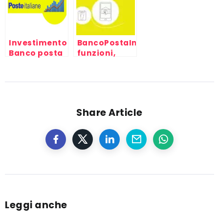
Investimento
BancoPostaImpresaOnline:
Banco posta
funzioni,
mix 2,
costi e
conviene?
accesso
BPIOL
Share Article
Leggi anche