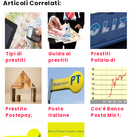
Articoli Correlati:
Tipi di
Guida ai
Prestiti
prestiti
prestiti
Polizia di
online
personali
Stato –
personali,
Finanziamenti
senza busta
Personali
paga, per
protestati,
cattivi
pagatori,
Prestito
Poste
Cos’è Banco
casalinghe
Postepay,
Italiane
Posta Mix 1:
mini
conviene
finanziamento
investire?
Bancoposta